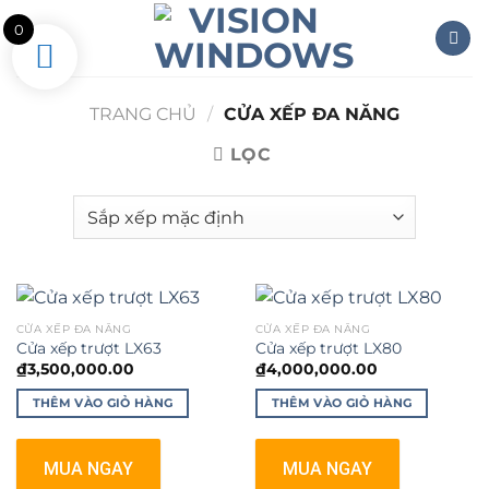
Skip
0
to
content
TRANG CHỦ
/
CỬA XẾP ĐA NĂNG
LỌC
CỬA XẾP ĐA NĂNG
CỬA XẾP ĐA NĂNG
Cửa xếp trượt LX63
Cửa xếp trượt LX80
₫
3,500,000.00
₫
4,000,000.00
THÊM VÀO GIỎ HÀNG
THÊM VÀO GIỎ HÀNG
MUA NGAY
MUA NGAY