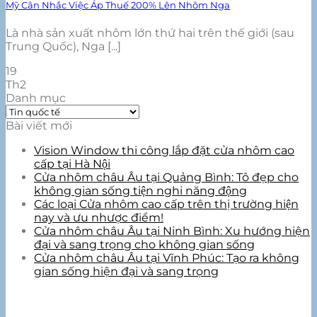
Mỹ Cân Nhắc Việc Áp Thuế 200% Lên Nhôm Nga
Là nhà sản xuất nhôm lớn thứ hai trên thế giới (sau
Trung Quốc), Nga [...]
19
Th2
Danh mục
Danh
mục
Bài viết mới
Vision Window thi công lắp đặt cửa nhôm cao
cấp tại Hà Nội
Cửa nhôm châu Âu tại Quảng Bình: Tô đẹp cho
không gian sống tiện nghi năng động
Các loại Cửa nhôm cao cấp trên thị trường hiện
nay và ưu nhược điểm!
Cửa nhôm châu Âu tại Ninh Bình: Xu hướng hiện
đại và sang trọng cho không gian sống
Cửa nhôm châu Âu tại Vĩnh Phúc: Tạo ra không
gian sống hiện đại và sang trọng