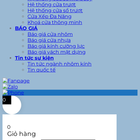
Hệ thống cửa trượt
Hệ thống cửa sổ trượt
Cửa Xếp Đa Năng
Khoá cửa thông minh
BÁO GIÁ
Báo giá cửa nhôm
Báo giá cửa nhựa
Báo giá kính cường lực
Báo giá vách mặt dựng
Tin tức sự kiện
Tin tức ngành nhôm kính
Tin quốc tế
0
0
Giỏ hàng