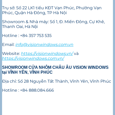
Trụ sở: Số 22 LK1 tiểu KĐT Vạn Phúc, Phường Vạn
Phúc, Quận Hà Đông, TP Hà Nội
Showroom & Nhà máy: Số 1, Đ. Miền Đông, Cự Khê,
Thanh Oai, Hà Nội
Hotline : +84 357 753 535
Email:
info@visionwindows.com.vn
Website:
https://visionwindows.vn/
và
https://visionwindows.com.vn/
SHOWROOM CỬA NHÔM CHÂU ÂU VISION WINDOWS
tại VĨNH YÊN, VĨNH PHÚC
Địa chỉ: Số 28 Nguyễn Tất Thành, Vĩnh Yên, Vĩnh Phúc
Hotline : +84 888.084.666