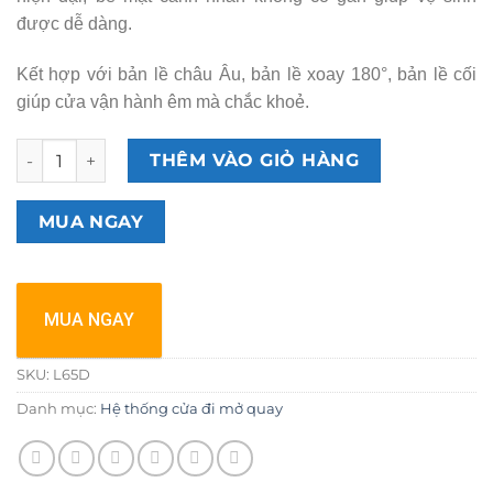
được dễ dàng.
Kết hợp với bản lề châu Âu, bản lề xoay 180°, bản lề cối
giúp cửa vận hành êm mà chắc khoẻ.
Cửa đi mở quay L65D Class E số lượng
THÊM VÀO GIỎ HÀNG
MUA NGAY
MUA NGAY
SKU:
L65D
Danh mục:
Hệ thống cửa đi mở quay