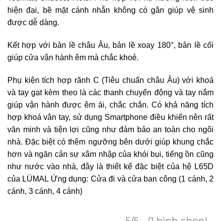
hiện đại, bề mặt cánh nhẵn không có gân giúp vệ sinh
được dễ dàng.
Kết hợp với bản lề châu Âu, bản lề xoay 180°, bản lề cối
giúp cửa vận hành êm mà chắc khoẻ.
Phụ kiện tích hợp rãnh C (Tiêu chuẩn châu Âu) với khoá
và tay gạt kèm theo là các thanh chuyển động và tay nắm
giúp vận hành được êm ái, chắc chắn. Có khả năng tích
hợp khoá vân tay, sử dụng Smartphone điều khiển nên rất
văn minh và tiện lợi cũng như đảm bảo an toàn cho ngôi
nhà. Đặc biệt có thêm ngưỡng bên dưới giúp khung chắc
hơn và ngăn cản sự xâm nhập của khói bụi, tiếng ồn cũng
như nước vào nhà, đây là thiết kế đặc biệt của hệ L65D
của LÜMAL Ứng dụng: Cửa đi và cửa ban công (1 cánh, 2
cánh, 3 cánh, 4 cánh)
5/5 - (1 bình chọn)