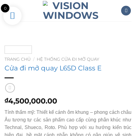
Skip
0
to
content
TRANG CHỦ
/
HỆ THỐNG CỬA ĐI MỞ QUAY
Cửa đi mở quay L65D Class E
4,500,000.00
₫
Tính thẩm mỹ: Thiết kế cánh ôm khung – phong cách châu
Âu tương tự các sản phẩm cao cấp cùng phân khúc như
Technal, Shueco, Roto. Phù hợp với xu hướng kiến trúc
hiện đại, bề mặt cánh nhẵn không có gân giúp vệ sinh