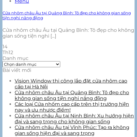
Menu
Cửa nhôm châu Âu tại Quảng Bình: Tô đẹp cho không gian sống
tiện nghi năng động
Cửa nhôm châu Âu tại Quảng Bình: Tô đẹp cho không
gian sống tiện nghi [...]
14
Th12
Danh mục
Danh
mục
Bài viết mới
Vision Window thi công lắp đặt cửa nhôm cao
cấp tại Hà Nội
Cửa nhôm châu Âu tại Quảng Bình: Tô đẹp cho
không gian sống tiện nghi năng động
Các loại Cửa nhôm cao cấp trên thị trường hiện
nay và ưu nhược điểm!
Cửa nhôm châu Âu tại Ninh Bình: Xu hướng hiện
đại và sang trọng cho không gian sống
Cửa nhôm châu Âu tại Vĩnh Phúc: Tạo ra không
gian sống hiện đại và sang trọng