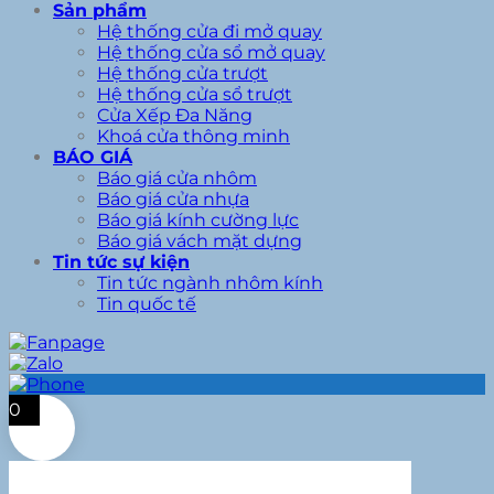
Sản phẩm
Hệ thống cửa đi mở quay
Hệ thống cửa sổ mở quay
Hệ thống cửa trượt
Hệ thống cửa sổ trượt
Cửa Xếp Đa Năng
Khoá cửa thông minh
BÁO GIÁ
Báo giá cửa nhôm
Báo giá cửa nhựa
Báo giá kính cường lực
Báo giá vách mặt dựng
Tin tức sự kiện
Tin tức ngành nhôm kính
Tin quốc tế
0