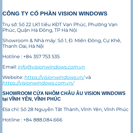
CÔNG TY CỔ PHẦN VISION WINDOWS
Trụ sở: Số 22 LK1 tiểu KĐT Vạn Phúc, Phường Vạn
Phúc, Quận Hà Đông, TP Hà Nội
Showroom & Nhà máy: Số 1, Đ. Miền Đông, Cự Khê,
Thanh Oai, Hà Nội
Hotline : +84 357 753 535
Email:
info@visionwindows.com.vn
Website:
https://visionwindows.vn/
và
https://visionwindows.com.vn/
SHOWROOM CỬA NHÔM CHÂU ÂU VISION WINDOWS
tại VĨNH YÊN, VĨNH PHÚC
Địa chỉ: Số 28 Nguyễn Tất Thành, Vĩnh Yên, Vĩnh Phúc
Hotline : +84 888.084.666