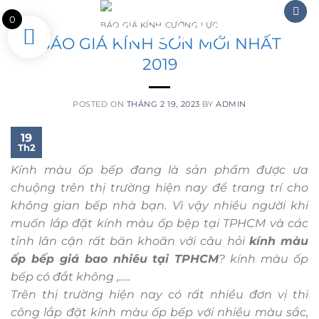
Skip
0
to
BÁO GIÁ KÍNH CƯỜNG LỰC
BÁO GIÁ KÍNH SƠN MỚI NHẤT
content
2019
POSTED ON
THÁNG 2 19, 2023
BY
ADMIN
19
Th2
Kính màu ốp bếp đang là sản phẩm được ưa
chuộng trên thị trường hiện nay để trang trí cho
không gian bếp nhà bạn. Vì vậy nhiều người khi
muốn lắp đặt kính màu ốp bệp tại TPHCM và các
tỉnh lân cận rất băn khoăn với câu hỏi
kính màu
ốp bếp giá bao nhiêu tại TPHCM
? kính màu ốp
bếp có đắt không ,…..
Trên thị trường hiện nay có rất nhiều đơn vị thi
công lắp đặt kính màu ốp bếp với nhiều màu sắc,