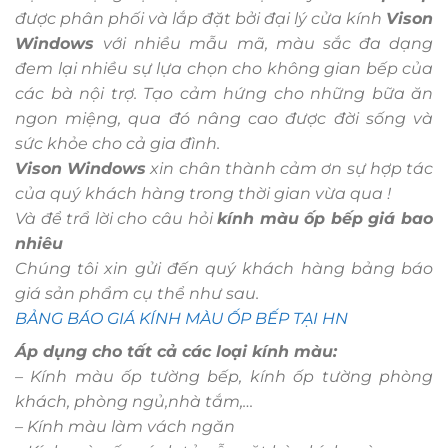
được phân phối và lắp đặt bởi đại lý cửa kính
Vison
Windows
với nhiều mẫu mã, màu sắc đa dạng
đem lại nhiều sự lựa chọn cho không gian bếp của
các bà nội trợ. Tạo cảm hứng cho những bữa ăn
ngon miệng, qua đó nâng cao được đời sống và
sức khỏe cho cả gia đình.
Vison Windows
xin chân thành cảm ơn sự hợp tác
của quý khách hàng trong thời gian vừa qua !
Và để trẩ lời cho câu hỏi
kính màu ốp bếp giá bao
nhiêu
Chúng tôi xin gửi đến quý khách hàng bảng báo
giá sản phẩm cụ thể như sau.
BẢNG BÁO GIÁ KÍNH MÀU ỐP BẾP TẠI HN
Áp dụng cho tất cả các loại kính màu:
– Kính màu ốp tường bếp, kính ốp tường phòng
khách, phòng ngủ,nhà tắm,…
– Kính màu làm vách ngăn