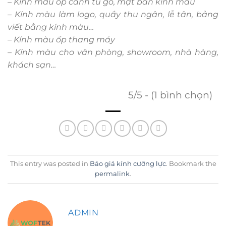
– Kính màu ốp cánh tủ gỗ, mặt bàn kính màu
– Kính màu làm logo, quầy thu ngân, lễ tân, bảng
viết bằng kính màu…
– Kính màu ốp thang máy
– Kính màu cho văn phòng, showroom, nhà hàng,
khách sạn…
5/5 - (1 bình chọn)
This entry was posted in
Báo giá kính cường lực
. Bookmark the
permalink
.
ADMIN