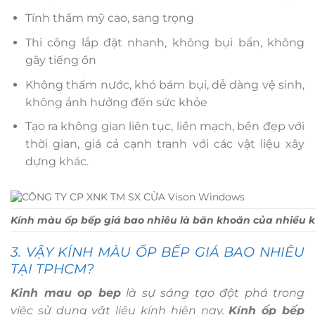
Tính thẩm mỹ cao, sang trọng
Thi công lắp đặt nhanh, không bụi bẩn, không
gây tiếng ồn
Không thấm nước, khó bám bụi, dễ dàng vệ sinh,
không ảnh hưởng đến sức khỏe
Tạo ra không gian liên tục, liền mạch, bền đẹp với
thời gian, giá cả cạnh tranh với các vật liệu xây
dựng khác.
Kính màu ốp bếp giá bao nhiêu là băn khoăn của nhiều
3. VẬY KÍNH MÀU ỐP BẾP GIÁ BAO NHIÊU
TẠI TPHCM?
Kinh mau op bep
là sự sáng tạo đột phá trong
việc sử dụng vật liệu kính hiện nay.
K
ính ốp bếp