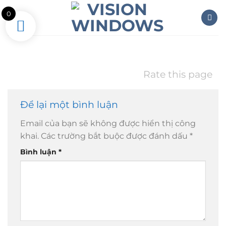
Skip
0
to
content
Rate this page
Để lại một bình luận
Email của bạn sẽ không được hiển thị công
khai.
Các trường bắt buộc được đánh dấu
*
Bình luận
*