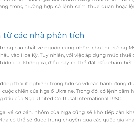
ăng trong trường hợp có lệnh cấm, thuế quan hoặc lệ
từ các nhà phân tích
rọng cao nhất về nguồn cung nhôm cho thị trường Mỹ
hẩu vào Hoa Kỳ. Tuy nhiên, với việc áp dụng mức thuế 
g tương lai không xa, điều này có thể đặt dấu chấm hết
à động thái ít nghiêm trọng hơn so với các hành động đ
cuộc chiến của Nga ở Ukraine. Trong đó, có lệnh cấm 
g đầu của Nga, United Co. Rusal International PJSC.
a, về cơ bản, nhôm của Nga cũng sẽ khó tiếp cận kh
Nga có thể sẽ được trung chuyển qua các quốc gia khá