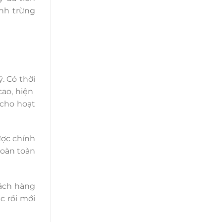
nh trừng
. Có thời
cao, hiện
 cho hoạt
ược chính
hoàn toàn
ách hàng
c rồi mới