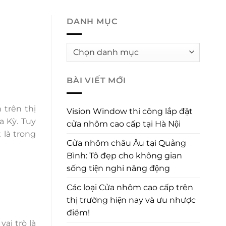
SẢN PHẨM
BÁO GIÁ
TIN TỨC SỰ KIỆN
DANH MỤC
Danh
mục
BÀI VIẾT MỚI
 trên thị
Vision Window thi công lắp đặt
a Kỳ. Tuy
cửa nhôm cao cấp tại Hà Nội
 là trong
Cửa nhôm châu Âu tại Quảng
Bình: Tô đẹp cho không gian
sống tiện nghi năng động
Các loại Cửa nhôm cao cấp trên
thị trường hiện nay và ưu nhược
điểm!
ai trò là