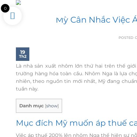
Skip
Tìm
0
kiếm:
to
Mỹ Cân Nhắc Việc 
content
POSTED 
19
Th2
Là nhà sản xuất nhôm lớn thứ hai trên thế giới 
trường hàng hóa toàn cầu. Nhôm Nga là lựa chọ
nhiên, theo nguồn tin mới nhất, Mỹ đang chuẩn
tuần này.
Danh mục
[
show
]
Mục đích Mỹ muốn áp thuế c
Việc áp thuế 200% lên nhôm Nga thể hiện sự nỗ 