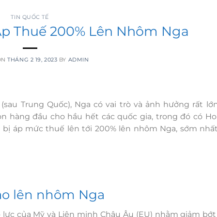
TRANG CHỦ
DỰ ÁN
TIN QUỐC TẾ
Áp Thuế 200% Lên Nhôm Nga
ON
THÁNG 2 19, 2023
BY
ADMIN
(sau Trung Quốc), Nga có vai trò và ảnh hưởng rất lớn
n hàng đầu cho hầu hết các quốc gia, trong đó có Ho
 bị áp mức thuế lên tới 200% lên nhôm Nga, sớm nhất
ao lên nhôm Nga
lực của Mỹ và Liên minh Châu Âu (EU) nhằm giảm bớt v