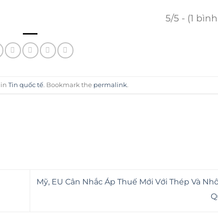
5/5 - (1 bìn
 in
Tin quốc tế
. Bookmark the
permalink
.
Mỹ, EU Cân Nhắc Áp Thuế Mới Với Thép Và Nh
Q