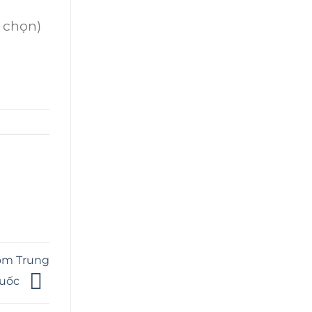
h chọn)
ôm Trung
uốc