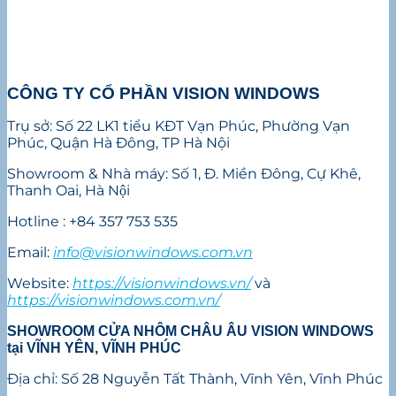
CÔNG TY CỔ PHẦN VISION WINDOWS
Trụ sở: Số 22 LK1 tiểu KĐT Vạn Phúc, Phường Vạn
Phúc, Quận Hà Đông, TP Hà Nội
Showroom & Nhà máy: Số 1, Đ. Miền Đông, Cự Khê,
Thanh Oai, Hà Nội
Hotline : +84 357 753 535
Email:
info@visionwindows.com.vn
Website:
https://visionwindows.vn/
và
https://visionwindows.com.vn/
SHOWROOM CỬA NHÔM CHÂU ÂU VISION WINDOWS
tại VĨNH YÊN, VĨNH PHÚC
Địa chỉ: Số 28 Nguyễn Tất Thành, Vĩnh Yên, Vĩnh Phúc