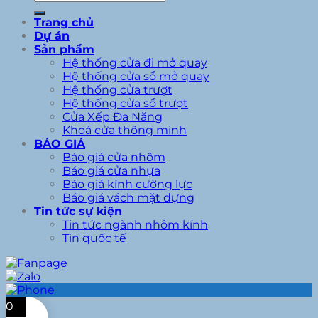
kiếm:
Trang chủ
Dự án
Sản phẩm
Hệ thống cửa đi mở quay
Hệ thống cửa sổ mở quay
Hệ thống cửa trượt
Hệ thống cửa sổ trượt
Cửa Xếp Đa Năng
Khoá cửa thông minh
BÁO GIÁ
Báo giá cửa nhôm
Báo giá cửa nhựa
Báo giá kính cường lực
Báo giá vách mặt dựng
Tin tức sự kiện
Tin tức ngành nhôm kính
Tin quốc tế
0