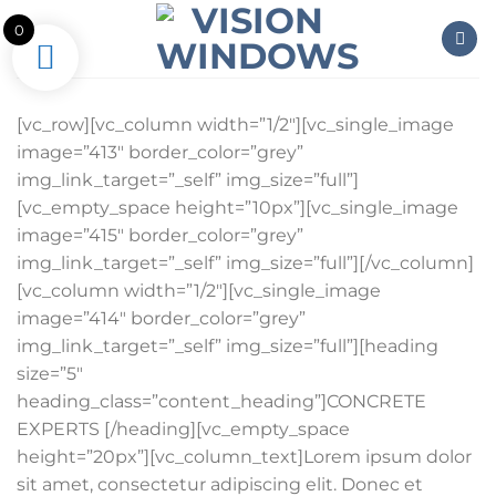
Skip
0
to
content
[vc_row][vc_column width=”1/2″][vc_single_image
image=”413″ border_color=”grey”
img_link_target=”_self” img_size=”full”]
[vc_empty_space height=”10px”][vc_single_image
image=”415″ border_color=”grey”
img_link_target=”_self” img_size=”full”][/vc_column]
[vc_column width=”1/2″][vc_single_image
image=”414″ border_color=”grey”
img_link_target=”_self” img_size=”full”][heading
size=”5″
heading_class=”content_heading”]CONCRETE
EXPERTS [/heading][vc_empty_space
height=”20px”][vc_column_text]Lorem ipsum dolor
sit amet, consectetur adipiscing elit. Donec et